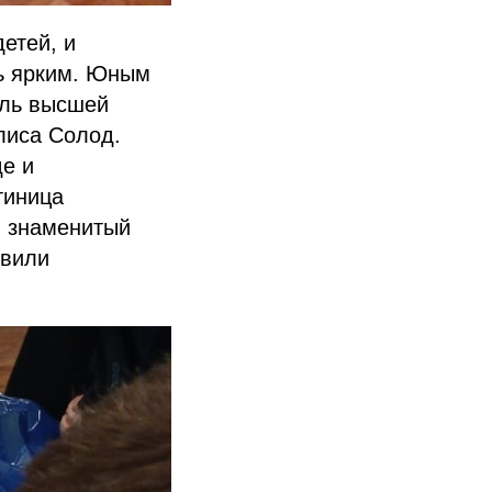
етей, и
ь ярким. Юным
ель высшей
лиса Солод.
де и
тиница
и знаменитый
овили