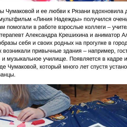
 Чумаковой и ее любви к Рязани вдохновила д
мультфильм «Линия Надежды» получился очен
м помогали в работе взрослые коллеги – учит
ттерапевт Александра Крешихина и аниматор А
бразы себя и своих родных на прогулке в горо
к возникали привычные здания – например, гос
 и музыкальное училище. Появляется в кадре 
е Чумаковой, который много лет спустя устан
занцы.