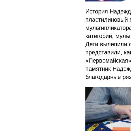
История Надежды
пластилиновый 
мультипликатора
категории, муль
Дети вылепили о
представили, ка
«Первомайская»
памятник Надежд
благодарные ря