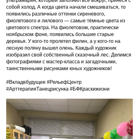
ультрамарин, который заполнил все вокруг, принеся с
собой холод. А когда цвета начали смешиваться, то
появились различные оттенки сиреневого,
фиолетового и лилового — самые тёмные цвета из
цветового спектра. На фиолетовом, практически
ноябрьском фоне, появились большие старые
деревья. У кого-то пролетел филин, а у кого-то на
лесную поляну вышел олень. Каждый художник
изобразил свой собственный сказочный лес. Делимся
фотографиями с мастер-класса и загадочными,
таинственными рисунками юных художников!
#Вкладвбудущее #РельефЦентр
#АрттерапияТанецрисунка #БФКраскижизни